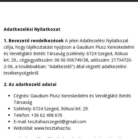
Adatkezelési Nyilatkozat
1. Bevezető rendelkezések
A jelen Adatkezelési Nyilatkozat
célja, hogy tájékoztatást nyújtson a Gaudium Plusz Kereskedelmi
és Vendéglátó Betéti Társaság (székhely: 6724 Szeged, Rókusi
krt. 29., cégjegyzékszám: 06 06 006749/38, adószám: 21734720-
2-06, a továbbiakban: "Adatkezelő") által végzett adatkezelési
tevékenységekről.
2. Az adatkezelő adatai
Cégnév: Gaudium Plusz Kereskedelmi és Vendéglátó Betéti
Társaság
Székhely: 6724 Szeged, Rókusi krt. 29.
Telefon: +36 62 498 670
E-mail: tesztahazszeged@gmail.com
Weboldal: www.tesztahaz.hu