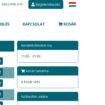
0662/498-670
Bejelentkezés
DELÉS
KAPCSOLAT
KOSÁR
Rendelésfelvétel ma
11:00 - 21:00
Kosár tartalma
A kosár üres
Kézbesítés adatai