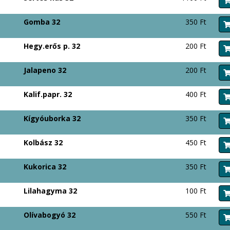
Gomba 32
350 Ft
Hegy.erős p. 32
200 Ft
Jalapeno 32
200 Ft
Kalif.papr. 32
400 Ft
Kígyóuborka 32
350 Ft
Kolbász 32
450 Ft
Kukorica 32
350 Ft
Lilahagyma 32
100 Ft
Olívabogyó 32
550 Ft