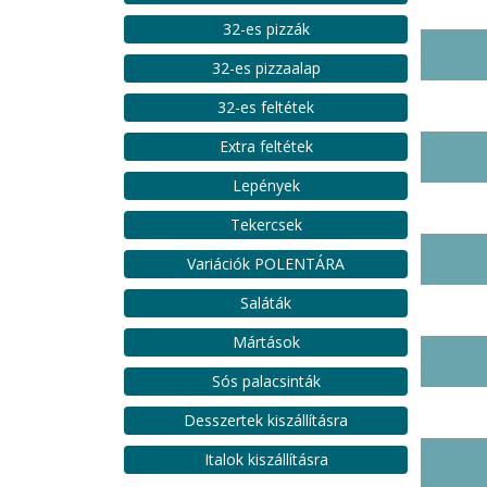
32-es pizzák
32-es pizzaalap
32-es feltétek
Extra feltétek
Lepények
Tekercsek
Variációk POLENTÁRA
Saláták
Mártások
Sós palacsinták
Desszertek kiszállításra
Italok kiszállításra