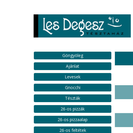
Göngyöleg
Ajánlat
Levesek
Gnocchi
Tészták
26-os pizzák
26-os pizzaalap
26-os feltétek