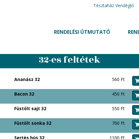
Tésztaház Vendéglő
RENDELÉSI ÚTMUTATÓ
REN
32-es feltétek
Ananász 32
560 Ft
Bacon 32
450 Ft
Füstölt sajt 32
550 Ft
Füstölt sonka 32
700 Ft
Sertés hús 32
1100 Ft