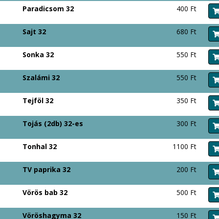
Paradicsom 32
400 Ft
Sajt 32
680 Ft
Sonka 32
550 Ft
Szalámi 32
550 Ft
Tejföl 32
350 Ft
Tojás (2db) 32-es
300 Ft
Tonhal 32
1100 Ft
TV paprika 32
200 Ft
Vörös bab 32
500 Ft
Vöröshagyma 32
150 Ft