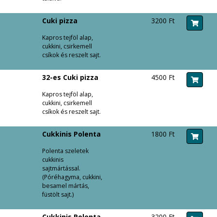
Cuki pizza
3200 Ft
Kapros tejföl alap,
cukkini, csirkemell
csíkok és reszelt sajt.
32-es Cuki pizza
4500 Ft
Kapros tejföl alap,
cukkini, csirkemell
csíkok és reszelt sajt.
Cukkinis Polenta
1800 Ft
Polenta szeletek
cukkinis
sajtmártással.
(Póréhagyma, cukkini,
besamel mártás,
füstölt sajt.)
Cukkinis Polenta
3200 Ft