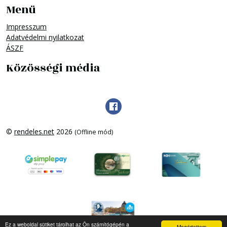
Menü
Impresszum
Adatvédelmi nyilatkozat
ÁSZF
Közösségi média
©
rendeles.net
2026
(Offline mód)
Ez a weboldal sütiket tárolhat az Ön számítógépén a
Megértettem