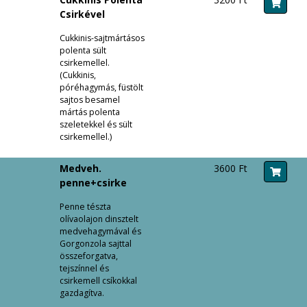
Csirkével
Cukkinis-sajtmártásos
polenta sült
csirkemellel.
(Cukkinis,
póréhagymás, füstölt
sajtos besamel
mártás polenta
szeletekkel és sült
csirkemellel.)
Medveh.
3600 Ft
penne+csirke
Penne tészta
olívaolajon dinsztelt
medvehagymával és
Gorgonzola sajttal
összeforgatva,
tejszínnel és
csirkemell csíkokkal
gazdagítva.