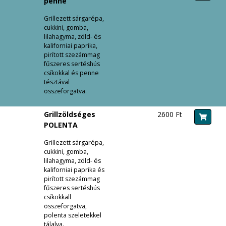
penne
Grillezett sárgarépa,
cukkini, gomba,
lilahagyma, zöld- és
kaliforniai paprika,
pirított szezámmag
fűszeres sertéshús
csíkokkal és penne
tésztával
összeforgatva.
Grillzöldséges
2600 Ft
POLENTA
Grillezett sárgarépa,
cukkini, gomba,
lilahagyma, zöld- és
kaliforniai paprika és
pirított szezámmag
fűszeres sertéshús
csíkokkall
összeforgatva,
polenta szeletekkel
tálalva.