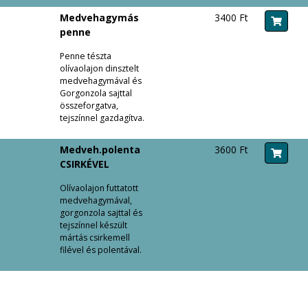
Medvehagymás
3400 Ft
penne
Penne tészta
olívaolajon dinsztelt
medvehagymával és
Gorgonzola sajttal
összeforgatva,
tejszínnel gazdagítva.
Medveh.polenta
3600 Ft
CSIRKÉVEL
Olívaolajon futtatott
medvehagymával,
gorgonzola sajttal és
tejszínnel készült
mártás csirkemell
filével és polentával.