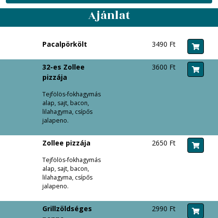
Ajánlat
Pacalpörkölt
3490 Ft
32-es Zollee
3600 Ft
pizzája
Tejfölös-fokhagymás
alap, sajt, bacon,
lilahagyma, csípős
jalapeno.
Zollee pizzája
2650 Ft
Tejfölös-fokhagymás
alap, sajt, bacon,
lilahagyma, csípős
jalapeno.
Grillzöldséges
2990 Ft