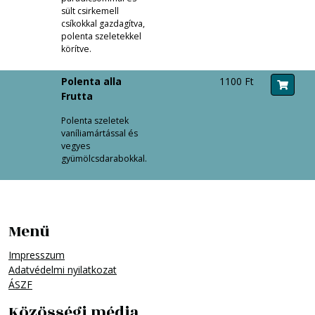
sült csirkemell
csíkokkal gazdagítva,
polenta szeletekkel
körítve.
Polenta alla
1100 Ft
Frutta
Polenta szeletek
vaníliamártással és
vegyes
gyümölcsdarabokkal.
Menü
Impresszum
Adatvédelmi nyilatkozat
ÁSZF
Közösségi média