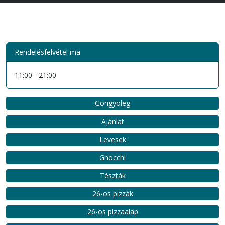
Rendelésfelvétel ma
11:00 - 21:00
Göngyöleg
Ajánlat
Levesek
Gnocchi
Tészták
26-os pizzák
26-os pizzaalap