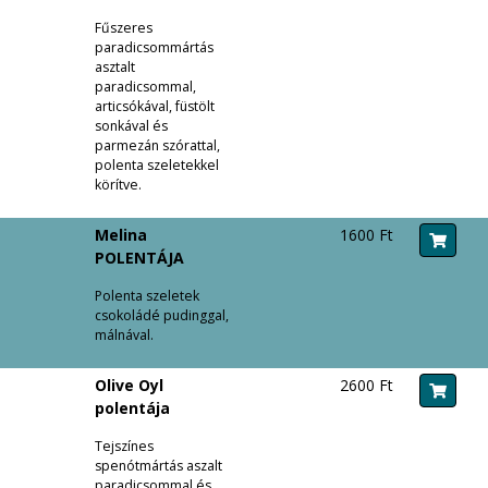
Fűszeres
paradicsommártás
asztalt
paradicsommal,
articsókával, füstölt
sonkával és
parmezán szórattal,
polenta szeletekkel
körítve.
Melina
1600 Ft
POLENTÁJA
Polenta szeletek
csokoládé pudinggal,
málnával.
Olive Oyl
2600 Ft
polentája
Tejszínes
spenótmártás aszalt
paradicsommal és