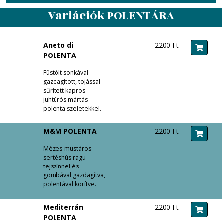
Variációk POLENTÁRA
Aneto di
2200 Ft
POLENTA
Füstölt sonkával
gazdagított, tojással
sűrített kapros-
juhtúrós mártás
polenta szeletekkel.
M&M POLENTA
2200 Ft
Mézes-mustáros
sertéshús ragu
tejszínnel és
gombával gazdagítva,
polentával körítve.
Mediterrán
2200 Ft
POLENTA