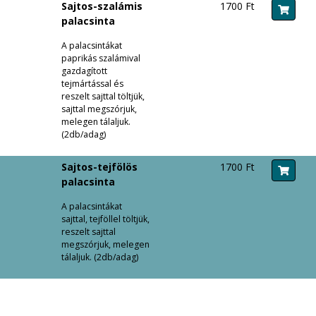
Sajtos-szalámis
1700 Ft
palacsinta
A palacsintákat
paprikás szalámival
gazdagított
tejmártással és
reszelt sajttal töltjük,
sajttal megszórjuk,
melegen tálaljuk.
(2db/adag)
Sajtos-tejfölös
1700 Ft
palacsinta
A palacsintákat
sajttal, tejföllel töltjük,
reszelt sajttal
megszórjuk, melegen
tálaljuk. (2db/adag)