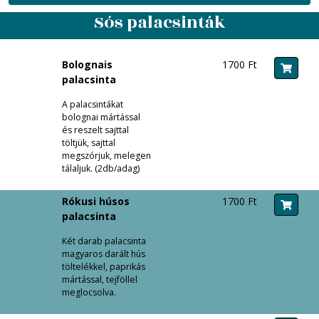
Sós palacsinták
Bolognais
1700 Ft
palacsinta
A palacsintákat
bolognai mártással
és reszelt sajttal
töltjük, sajttal
megszórjuk, melegen
tálaljuk. (2db/adag)
Rókusi húsos
1700 Ft
palacsinta
Két darab palacsinta
magyaros darált hús
töltelékkel, paprikás
mártással, tejföllel
meglocsolva.