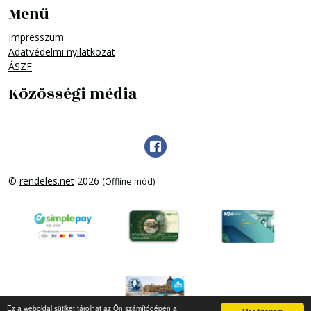
Menü
Impresszum
Adatvédelmi nyilatkozat
ÁSZF
Közösségi média
©
rendeles.net
2026
(Offline mód)
Ez a weboldal sütiket tárolhat az Ön számítógépén a