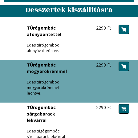
Desszertek kiszállításra
TÚrógombóc
2290 Ft
áfonyaöntettel
Édes túrógombóc
áfonyával leöntve.
TÚrógombóc
2290 Ft
mogyorókrémmel
Édes túrógombóc
mogyorókrémmel
leöntve.
TÚrógombóc
2290 Ft
sárgabarack
lekvárral
Édes túgógombóc
sárgabarack lekvárral