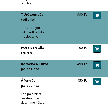
leöntve.
TÚrógombóc
1990 Ft
tejföllel
Édes túrógombóc
cukrozott tejföllel
meglocsolva.
POLENTA alla
1100 Ft
Frutta
Barackos-Túrós
490 Ft
palacsinta
Áfonyás
450 Ft
palacsinta
1db palacsinta
feketeáfonya
dzsemmel töltve.