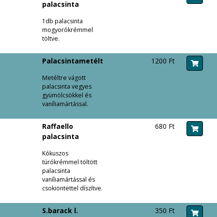
palacsinta
1db palacsinta
mogyorókrémmel
töltve.
Palacsintametélt
1200 Ft
Metéltre vágott
palacsinta vegyes
gyümölcsökkel és
vaníliamártással.
Raffaello
680 Ft
palacsinta
Kókuszos
túrókrémmel töltött
palacsinta
vaníliamártással és
csokiöntettel díszítve.
S.barack l.
350 Ft