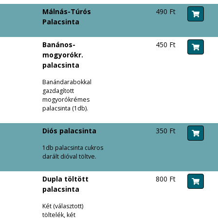
Málnás-Túrós
490 Ft
Palacsinta
Banános-
450 Ft
mogyorókr.
palacsinta
Banándarabokkal
gazdagított
mogyorókrémes
palacsinta (1db).
Diós palacsinta
350 Ft
1db palacsinta cukros
darált dióval töltve.
Dupla töltött
800 Ft
palacsinta
Két (választott)
töltelék, két