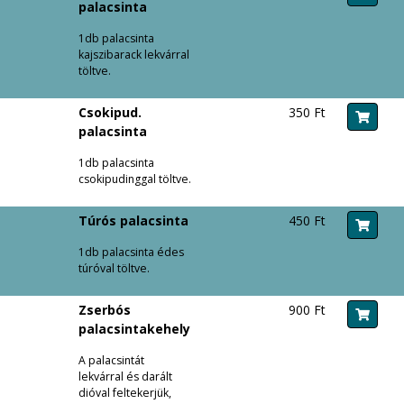
palacsinta
1db palacsinta
kajszibarack lekvárral
töltve.
Csokipud.
350 Ft
palacsinta
1db palacsinta
csokipudinggal töltve.
Túrós palacsinta
450 Ft
1db palacsinta édes
túróval töltve.
Zserbós
900 Ft
palacsintakehely
A palacsintát
lekvárral és darált
dióval feltekerjük,