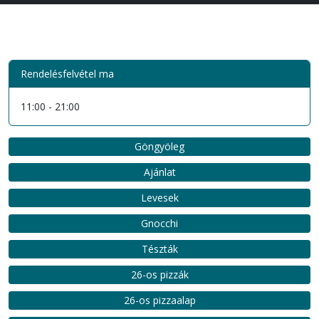
Rendelésfelvétel ma
11:00 - 21:00
Göngyöleg
Ajánlat
Levesek
Gnocchi
Tészták
26-os pizzák
26-os pizzaalap