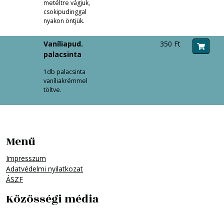
metéltre vágjuk,
csokipudinggal
nyakon öntjük.
Vaníliapud.
350 Ft
palacsinta
1db palacsinta
vaníliakrémmel
töltve.
Menü
Impresszum
Adatvédelmi nyilatkozat
ÁSZF
Közösségi média