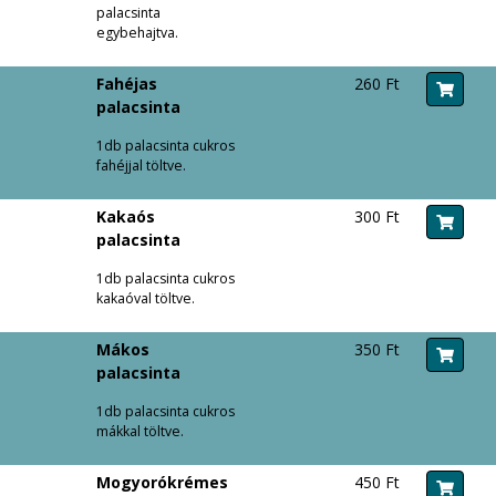
palacsinta
egybehajtva.
Fahéjas
260 Ft
palacsinta
1db palacsinta cukros
fahéjjal töltve.
Kakaós
300 Ft
palacsinta
1db palacsinta cukros
kakaóval töltve.
Mákos
350 Ft
palacsinta
1db palacsinta cukros
mákkal töltve.
Mogyorókrémes
450 Ft